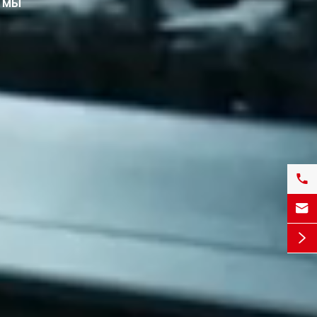
, мы


