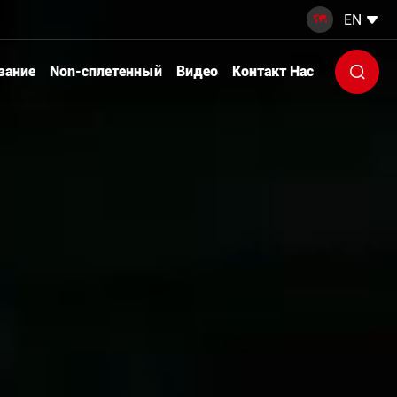
EN


зание
Non-сплетенный
Видео
Контакт Нас
