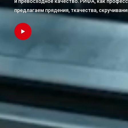
и превосходное качество. РИФА, как профес
предлагаем прядения, ткачества, скручивания
